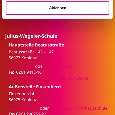
w
Fehlzeitenregelung
a
Ablehnen
Öffnungszeiten
h
Events & Termine
l
Sitemap
Julius-Wegeler-Schule
Hauptstelle Beatusstraße
Beatusstraße 143 – 147
56073 Koblenz
0261 9418-00
oder
0261 9418-131
Fax 0261 9418-161
sekretariat.jws@julius-wegeler-schule.de
Außenstelle Finkenherd
Finkenherd 4
56075 Koblenz
0261 200251-20
oder
0261 200251-47 (Pflegeschule)
Fax 0261 200251-22