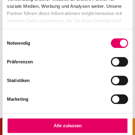
soziale Medien, Werbung und Analysen weiter. Unsere
Partner führen diese Informationen möglicherweise mit
weiteren Daten zusammen, die Sie ihnen bereitgestellt
haben oder die sie im Rahmen Ihrer Nutzung der Dienste
gesammelt haben.
E
Notwendig
i
n
w
Präferenzen
i
l
l
Statistiken
i
g
Marketing
u
n
g
s
Alle zulassen
a