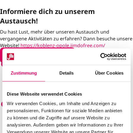
Informiere dich zu unserem
Austausch!
Du hast Lust, mehr über unseren Austausch und
vergangene Aktivitäten zu erfahren? Dann besuche unsere
Website!
https://koblenz-opole.jimdofree.com/
Weitere Informationen
Unsere Partnerschule in Oppeln (Polen)
Seit 2013 führen wir regelmäßig einen
Zustimmung
Details
Über Cookies
Schüleraustausch mit unserer Partnerschule, der
Zespół Szkół Ekonomicznych w Opolu, in
Oppeln/Polen durch.
Diese Webseite verwendet Cookies
Austausch mit vielen Aktivitäten
Wir verwenden Cookies, um Inhalte und Anzeigen zu
personalisieren, Funktionen für soziale Medien anbieten
Jedes Jahr besucht eine Schülergruppe für eine
zu können und die Zugriffe auf unsere Website zu
Woche die jeweilige Partnerschule und lernt in
analysieren. Außerdem geben wir Informationen zu Ihrer
Workshops, Ausflügen und Besichtigungen die
Kultur vor Ort sowie die Menschen kennen.
Verwendung unserer Website an unsere Partner für