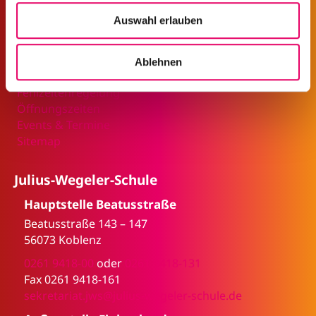
u
Service & Informationen
Auswahl erlauben
s
w
Für Lehrer
Bildungsgang-Finder
a
Ablehnen
Anmeldeformulare
h
Fehlzeitenregelung
l
Öffnungszeiten
Events & Termine
Sitemap
Julius-Wegeler-Schule
Hauptstelle Beatusstraße
Beatusstraße 143 – 147
56073 Koblenz
0261 9418-00
oder
0261 9418-131
Fax 0261 9418-161
sekretariat.jws@julius-wegeler-schule.de