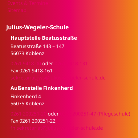
Events & Termine
Sitemap
Julius-Wegeler-Schule
Hauptstelle Beatusstraße
Beatusstraße 143 – 147
56073 Koblenz
0261 9418-00
oder
0261 9418-131
Fax 0261 9418-161
sekretariat.jws@julius-wegeler-schule.de
Außenstelle Finkenherd
Finkenherd 4
56075 Koblenz
0261 200251-20
oder
0261 200251-47 (Pflegeschule)
Fax 0261 200251-22
fh.sekretariat@julius-wegeler-schule.de