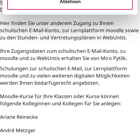
Ablehnen
Schule auf dieser Webseite verschiedene Zugänge zu den
h
Diensten des Schulnetzes Koblenz bereit.
l
Hier finden Sie unter anderem Zugang zu Ihrem
schulischen E-Mail-Konto, zur Lernplattform moodle sowie
zu den Stunden- und Vertretungsplänen in WebUntis.
Ihre Zugangsdaten zum schulischen E-Mail-Konto, zu
moodle und zu WebUntis erhalten Sie von Miro Pytlik.
Schulungen zur schulischen E-Mail, zur Lernplattform
moodle und zu vielen weiteren digitalen Möglichkeiten
werden Ihnen bedarfsgerecht angeboten.
Moodle-Kurse für Ihre Klassen oder Kurse können
folgende Kolleginnen und Kollegen für Sie anlegen:
Ariane Reinecke
André Metzger