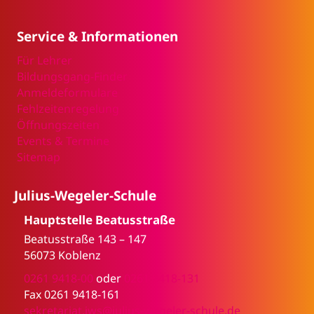
Service & Informationen
Für Lehrer
Bildungsgang-Finder
Anmeldeformulare
Fehlzeitenregelung
Öffnungszeiten
Events & Termine
Sitemap
Julius-Wegeler-Schule
Hauptstelle Beatusstraße
Beatusstraße 143 – 147
56073 Koblenz
0261 9418-00
oder
0261 9418-131
Fax 0261 9418-161
sekretariat.jws@julius-wegeler-schule.de