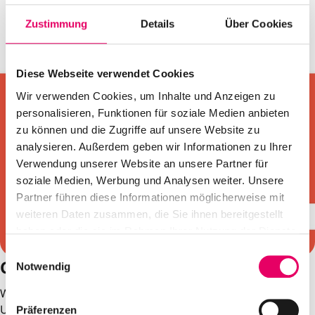
Zustimmung
Details
Über Cookies
Diese Webseite verwendet Cookies
Wir verwenden Cookies, um Inhalte und Anzeigen zu
personalisieren, Funktionen für soziale Medien anbieten
zu können und die Zugriffe auf unsere Website zu
analysieren. Außerdem geben wir Informationen zu Ihrer
Verwendung unserer Website an unsere Partner für
soziale Medien, Werbung und Analysen weiter. Unsere
Partner führen diese Informationen möglicherweise mit
weiteren Daten zusammen, die Sie ihnen bereitgestellt
haben oder die sie im Rahmen Ihrer Nutzung der Dienste
gesammelt haben.
E
Cambridge Certificate
Notwendig
i
n
Weiterhin bieten wir dir als eine der wenigen Schulen im
w
Umkreis die Möglichkeit, den Cambridge English Test auf
Präferenzen