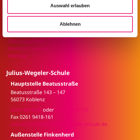
Service & Informationen
Auswahl erlauben
s
Für Lehrer
w
Bildungsgang-Finder
a
Ablehnen
Anmeldeformulare
h
Fehlzeitenregelung
l
Öffnungszeiten
Events & Termine
Sitemap
Julius-Wegeler-Schule
Hauptstelle Beatusstraße
Beatusstraße 143 – 147
56073 Koblenz
0261 9418-00
oder
0261 9418-131
Fax 0261 9418-161
sekretariat.jws@julius-wegeler-schule.de
Außenstelle Finkenherd