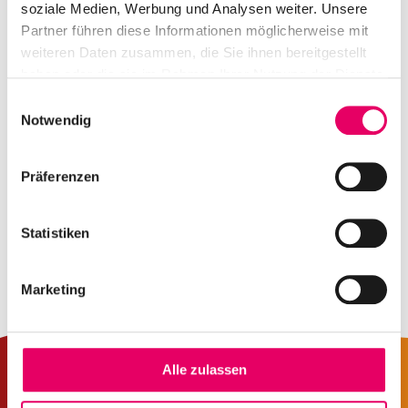
soziale Medien, Werbung und Analysen weiter. Unsere
Partner führen diese Informationen möglicherweise mit
weiteren Daten zusammen, die Sie ihnen bereitgestellt
haben oder die sie im Rahmen Ihrer Nutzung der Dienste
gesammelt haben.
E
Notwendig
i
n
w
Präferenzen
i
l
l
Statistiken
i
g
Marketing
u
n
g
s
Alle zulassen
a
u