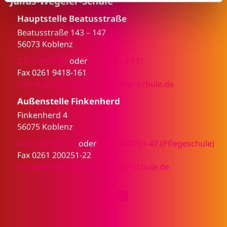
Julius-Wegeler-Schule
l
Hauptstelle Beatusstraße
Beatusstraße 143 – 147
56073 Koblenz
0261 9418-00
oder
0261 9418-131
Fax 0261 9418-161
sekretariat.jws@julius-wegeler-schule.de
Außenstelle Finkenherd
Finkenherd 4
56075 Koblenz
0261 200251-20
oder
0261 200251-47 (Pflegeschule)
Fax 0261 200251-22
fh.sekretariat@julius-wegeler-schule.de