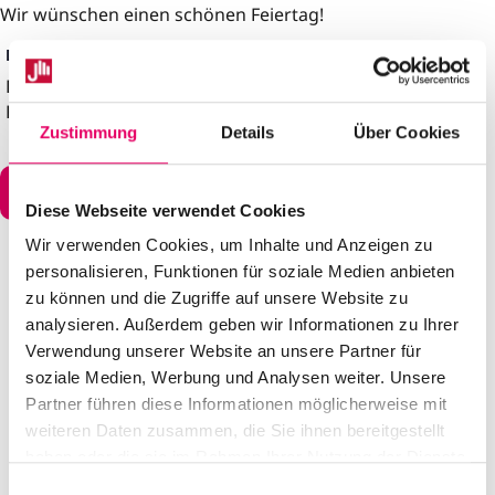
Wir wünschen einen schönen Feiertag!
DETAILS
Datum:
14. Mai
Kategorien:
Beatusstraße
,
Feiertage
,
Finkenherd
Zustimmung
Details
Über Cookies
Zum Kalender hinzufügen
Diese Webseite verwendet Cookies
Wir verwenden Cookies, um Inhalte und Anzeigen zu
personalisieren, Funktionen für soziale Medien anbieten
zu können und die Zugriffe auf unsere Website zu
analysieren. Außerdem geben wir Informationen zu Ihrer
Verwendung unserer Website an unsere Partner für
soziale Medien, Werbung und Analysen weiter. Unsere
Partner führen diese Informationen möglicherweise mit
weiteren Daten zusammen, die Sie ihnen bereitgestellt
haben oder die sie im Rahmen Ihrer Nutzung der Dienste
gesammelt haben.
E