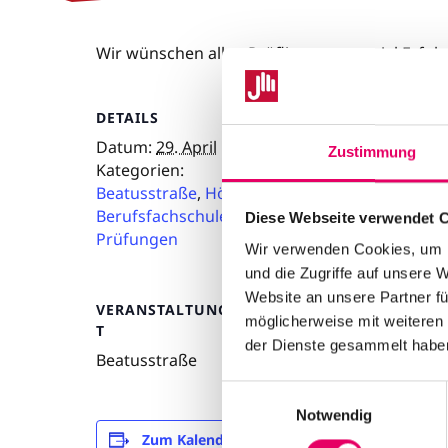
Wir wünschen allen Prüflingen ganz viel Erfolg
DETAILS
Datum:
29. April
Zustimmung
Kategorien:
Beatusstraße
,
Höhere
Berufsfachschule
,
Diese Webseite verwendet 
Prüfungen
Wir verwenden Cookies, um I
und die Zugriffe auf unsere 
Website an unsere Partner fü
VERANSTALTUNGSOR
möglicherweise mit weiteren
T
der Dienste gesammelt habe
Beatusstraße
E
Notwendig
i
Zum Kalender hinzufügen
n