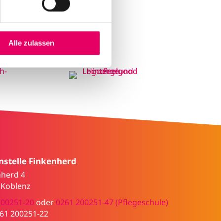
Alle zulassen
stelle Finkenherd
nherd 4
 Koblenz
200251-20
oder
0261 200251-47 (Pflegeschule)
261 200251-22