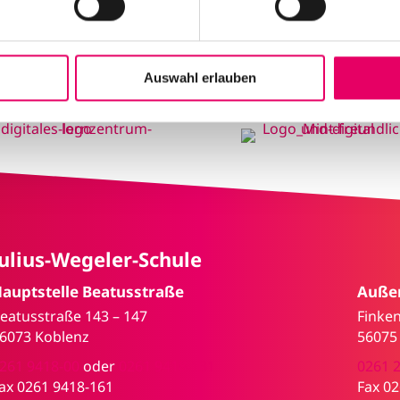
Auswahl erlauben
Julius-Wegeler-Schule
auptstelle Beatusstraße
Außen
eatusstraße 143 – 147
Finke
6073 Koblenz
56075
261 9418-00
oder
0261 9418-131
0261 
ax 0261 9418-161
Fax 0