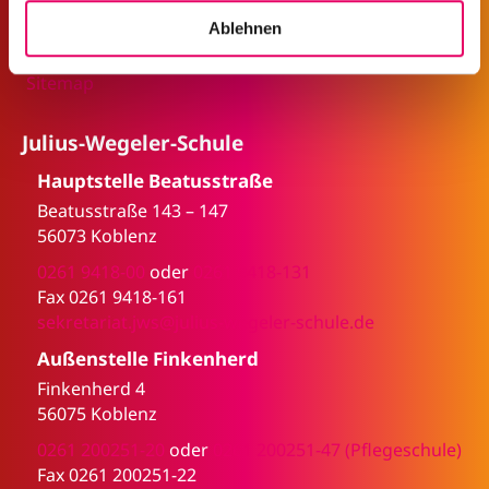
Fehlzeitenregelung
a
Ablehnen
Öffnungszeiten
h
Events & Termine
l
Sitemap
Julius-Wegeler-Schule
Hauptstelle Beatusstraße
Beatusstraße 143 – 147
56073 Koblenz
0261 9418-00
oder
0261 9418-131
Fax 0261 9418-161
sekretariat.jws@julius-wegeler-schule.de
Außenstelle Finkenherd
Finkenherd 4
56075 Koblenz
0261 200251-20
oder
0261 200251-47 (Pflegeschule)
Fax 0261 200251-22