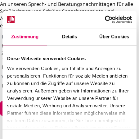
An unseren Sprech- und Beratungsnachmittagen für alle
Schülerinnen und Schüler, Sorgeberechtigte und
Ausbildende kommen wir in den Austausch und beraten
euch.
DETAILS
Zustimmung
Details
Über Cookies
Datum:
9. Februar
Zeit:
Diese Webseite verwendet Cookies
15:00 – 19:00
Kategorie:
Finkenherd
Wir verwenden Cookies, um Inhalte und Anzeigen zu
personalisieren, Funktionen für soziale Medien anbieten
VERANSTALTUNGSORT
zu können und die Zugriffe auf unsere Website zu
Finkenherd
analysieren. Außerdem geben wir Informationen zu Ihrer
Verwendung unserer Website an unsere Partner für
soziale Medien, Werbung und Analysen weiter. Unsere
Zum Kalender hinzufügen
Partner führen diese Informationen möglicherweise mit
weiteren Daten zusammen, die Sie ihnen bereitgestellt
haben oder die sie im Rahmen Ihrer Nutzung der Dienste
gesammelt haben.
E