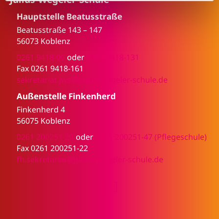
l
Hauptstelle Beatusstraße
Beatusstraße 143 – 147
56073 Koblenz
0261 9418-00
oder
0261 9418-131
Fax 0261 9418-161
sekretariat.jws@julius-wegeler-schule.de
Außenstelle Finkenherd
Finkenherd 4
56075 Koblenz
0261 200251-20
oder
0261 200251-47 (Pflegeschule)
Fax 0261 200251-22
fh.sekretariat@julius-wegeler-schule.de