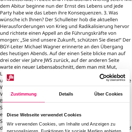
dem Abitur beginne nun der Ernst des Lebens und jede
Party habe wie das Leben ihre Konsequenzen. 3. Was
wünsche ich Ihnen? Der Schulleiter hob die aktuellen
Herausforderungen von Krieg und Radikalisierung hervor
und richtete einen Appell an die Führungskräfte von
morgen: „Sie sind unsere Zukunft, schützen Sie diese!“ Der
BGY-Leiter Michael Wagner erinnerte an den Übergang
des heutigen Abends. Auf der einen Seite blicke man auf
drei oder vier Jahre JWS zurück, auf der anderen Seite
warte ein neuer Lebensabschnitt, dem man mit Mut,
Lebensfreue, Vorsicht und Bedacht begegnen müsse. Er
unterstrich den Appell, etwas zu verändern: „Verändert die
Welt, verbessert sie, seid engagiert und übernehmt
Verantwortung!“ Im Anschluss verliehen Schulleiter und
Zustimmung
Details
Über Cookies
BGY-Leiter die Zeugnisse zusammen mit den
Stammkursleitern. Bei insgesamt 10 Stammkursen
erhielten 132 Schülerinnen und Schüler die höchsten
Diese Webseite verwendet Cookies
Schulabschlüsse mit der Allgemeinen Hochschulreife oder
Wir verwenden Cookies, um Inhalte und Anzeigen zu
der Fachhochschulreife. Auch die besten Schülerinnen und
personalisieren, Funktionen für soziale Medien anbieten