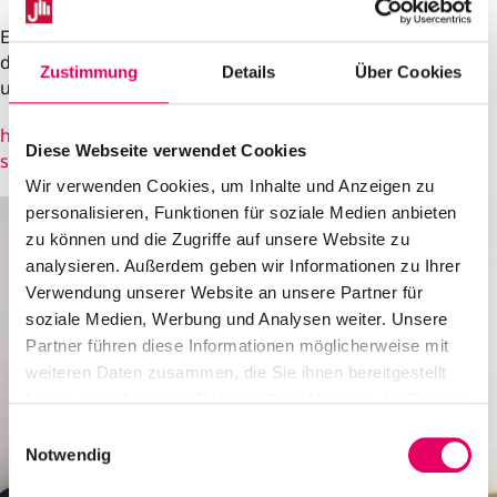
Eine Übersicht mit allen Schulleitungsmitgliedern und
deren E-Mail-Adressen (auf Bild klicken) finden Sie auf
Zustimmung
Details
Über Cookies
unserer Website unter:
https://www.julius-wegeler-
Diese Webseite verwendet Cookies
schule.de/startseiten/schulleitung.html
Wir verwenden Cookies, um Inhalte und Anzeigen zu
personalisieren, Funktionen für soziale Medien anbieten
zu können und die Zugriffe auf unsere Website zu
analysieren. Außerdem geben wir Informationen zu Ihrer
Verwendung unserer Website an unsere Partner für
soziale Medien, Werbung und Analysen weiter. Unsere
Partner führen diese Informationen möglicherweise mit
weiteren Daten zusammen, die Sie ihnen bereitgestellt
haben oder die sie im Rahmen Ihrer Nutzung der Dienste
gesammelt haben.
E
Notwendig
i
n