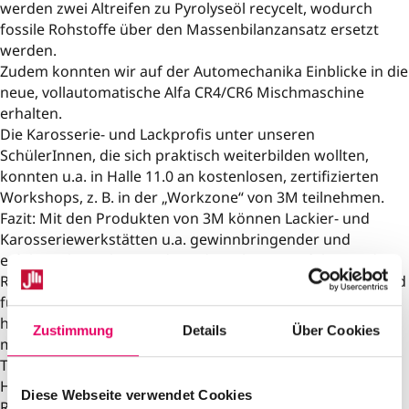
werden zwei Altreifen zu Pyrolyseöl recycelt, wodurch
fossile Rohstoffe über den Massenbilanzansatz ersetzt
werden.
Zudem konnten wir auf der Automechanika Einblicke in die
neue, vollautomatische Alfa CR4/CR6 Mischmaschine
erhalten.
Die Karosserie- und Lackprofis unter unseren
SchülerInnen, die sich praktisch weiterbilden wollten,
konnten u.a. in Halle 11.0 an kostenlosen, zertifizierten
Workshops, z. B. in der „Workzone“ von 3M teilnehmen.
Fazit: Mit den Produkten von 3M können Lackier- und
Karosseriewerkstätten u.a. gewinnbringender und
erfolgreicher arbeiten, denn die richtige Ausführung der
Reparatur ohne Nachbearbeitungsbedarf ist entscheidend
für höhere Produktivität und Kundenzufriedenheit – die
hochwertigen 3M-Produkte sind auf die Bereitstellung
Zustimmung
Details
Über Cookies
maximaler Effizienz und zuverlässiger Leistung ausgelegt.
Themen der diversen Workzones waren u.a.: Arbeiten an
Hochvolt- und Brennstoffzellenfahrzeugen,
Diese Webseite verwendet Cookies
Reparaturkostenkalkulation mit KI, Lackierung &