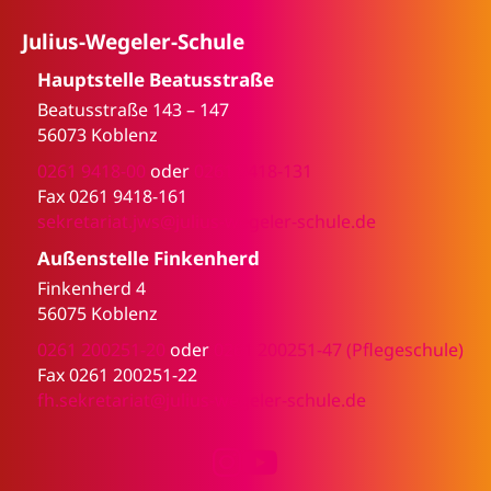
Julius-Wegeler-Schule
Hauptstelle Beatusstraße
Beatusstraße 143 – 147
56073 Koblenz
0261 9418-00
oder
0261 9418-131
Fax 0261 9418-161
sekretariat.jws@julius-wegeler-schule.de
Außenstelle Finkenherd
Finkenherd 4
56075 Koblenz
0261 200251-20
oder
0261 200251-47 (Pflegeschule)
Fax 0261 200251-22
fh.sekretariat@julius-wegeler-schule.de