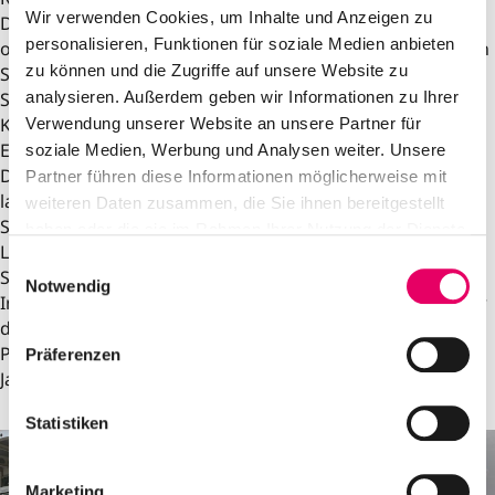
Wir verwenden Cookies, um Inhalte und Anzeigen zu
Digitalisierung, Finish & Poliertechnik, ADAS Kalibrierung
personalisieren, Funktionen für soziale Medien anbieten
oder Diagnose der Bord-Elektronik. Ganz neu dabei waren
zu können und die Zugriffe auf unsere Website zu
Smart Repair, nachhaltige Kunststoffreparatur von
Stoßfängern und Scheinwerfer-Gehäusen (thermisch),
analysieren. Außerdem geben wir Informationen zu Ihrer
Kleben und Karosseriearbeitsplätze für die Reparatur von
Verwendung unserer Website an unsere Partner für
Elektro- und Multimaterialmix-Fahrzeugen.
soziale Medien, Werbung und Analysen weiter. Unsere
Daneben konnten wir bei Glasurit (BASF) u.a. virtuell
Partner führen diese Informationen möglicherweise mit
lackieren sowie die neue 100er-Reihe begutachten. Bei
weiteren Daten zusammen, die Sie ihnen bereitgestellt
SATA gab es dank Herrn Francesconis herausragendem
haben oder die sie im Rahmen Ihrer Nutzung der Dienste
Lackiertalent u.a. Miniatur-Lackierpistolen-
gesammelt haben.
E
Schlüsselanhänger für uns zu gewinnen.
Notwendig
i
Insgesamt war es ein sehr gewinnbringender Ausflug, der
n
den Auszubildenden viele neue und interessante
w
Perspektiven aufzeigte. Wir kommen definitiv in zwei
Präferenzen
i
Jahren wieder!
l
l
Statistiken
i
g
Marketing