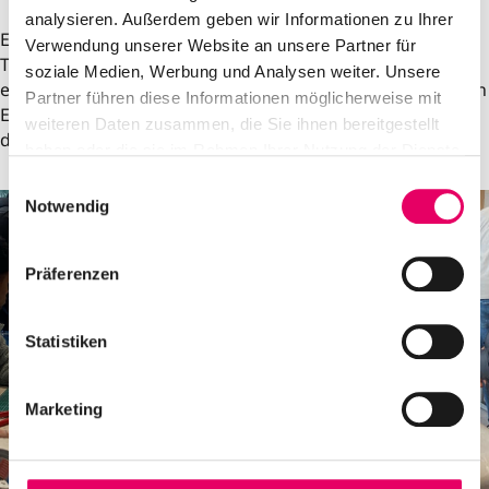
analysieren. Außerdem geben wir Informationen zu Ihrer
Es hat sehr viel Spaß gemacht, so vielen begeisterten
Verwendung unserer Website an unsere Partner für
Teilnehmern Einblicke in unser einzigartiges Berufsfeld zu
soziale Medien, Werbung und Analysen weiter. Unsere
ermöglichen und wir hoffen, dass wir ab August einige von
Partner führen diese Informationen möglicherweise mit
Euch als neue Auszubildende in unserer Klasse begrüßen
weiteren Daten zusammen, die Sie ihnen bereitgestellt
dürfen.
haben oder die sie im Rahmen Ihrer Nutzung der Dienste
gesammelt haben.
E
Notwendig
i
n
w
Präferenzen
i
l
l
Statistiken
i
g
Marketing
u
n
g