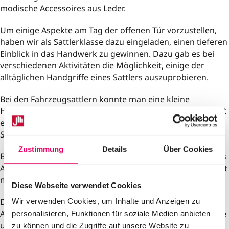
modische Accessoires aus Leder.
Um einige Aspekte am Tag der offenen Tür vorzustellen,
haben wir als Sattlerklasse dazu eingeladen, einen tieferen
Einblick in das Handwerk zu gewinnen. Dazu gab es bei
verschiedenen Aktivitäten die Möglichkeit, einige der
alltäglichen Handgriffe eines Sattlers auszuprobieren.
Bei den Fahrzeugsattlern konnte man eine kleine
Holzplatte mit Schaumstoff polstern und anschließend mit
einem Stoff seiner Wahl beziehen, so wie es auch bei
Stühlen und Autositzen durchgeführt wird.
Zustimmung
Details
Über Cookies
Bei den Reitsportsattlern konnte jeder ein personalisiertes
Armband aus Lederriemen gestalten und seiner Kreativität
mit speziellen Prägestempeln freien Lauf lassen.
Diese Webseite verwendet Cookies
Dies veranschaulichte im kleinen Rahmen die alltägliche
Wir verwenden Cookies, um Inhalte und Anzeigen zu
Arbeit mit Leder und gab den Besuchern ein Gefühl für die
personalisieren, Funktionen für soziale Medien anbieten
ungewohnten Materialien und Werkzeuge.
zu können und die Zugriffe auf unsere Website zu