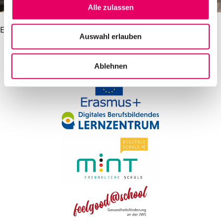
s
Alle zulassen
a
u
Eure BS ST20+
Auswahl erlauben
s
w
a
Ablehnen
h
l